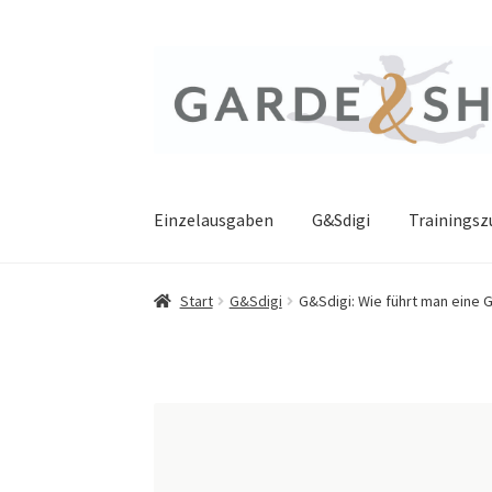
Zur
Zum
Navigation
Inhalt
springen
springen
Einzelausgaben
G&Sdigi
Trainings
Start
G&Sdigi
G&Sdigi: Wie führt man eine 