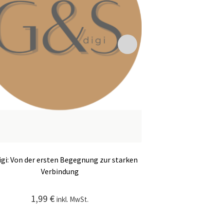
gi: Von der ersten Begegnung zur starken
G&Sdigi: Krafttr
Verbindung
2,9
1,99
€
inkl. MwSt.
Enth