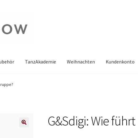
zubehör
TanzAkademie
Weihnachten
Kundenkonto
Gruppe?
G&Sdigi: Wie führ
🔍