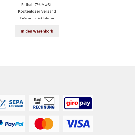
Kosten
Enthält 7% MwSt.
Kostenloser Versand
Lieferze
Lieferzeit: sofort lieferbar
In d
In den Warenkorb