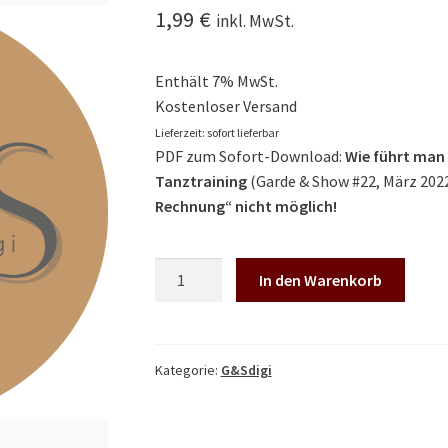
1,99
€
inkl. MwSt.
Enthält 7% MwSt.
Kostenloser Versand
Lieferzeit: sofort lieferbar
PDF zum Sofort-Download:
Wie führt man 
Tanztraining
(Garde & Show #22, März 202
Rechnung“ nicht möglich!
G&Sdigi:
In den Warenkorb
Wie
führt
man
eine
Kategorie:
G&Sdigi
Gruppe?
Menge