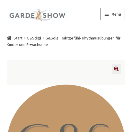
Zur
Zum
Menü
Navigation
Inhalt
springen
springen
Einzelausgaben
Start
G&Sdigi
G&Sdigi: Taktgefühl- Rhythmusübungen für
Kinder und Erwachsene
G&Sdigi
Trainingszubehör
TanzAkademie
🔍
Weihnachten
Kundenkonto