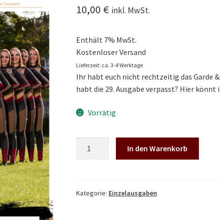
10,00
€
inkl. MwSt.
Enthält 7% MwSt.
Kostenloser Versand
Lieferzeit: ca. 3-4 Werktage
Ihr habt euch nicht rechtzeitig das Garde 
habt die 29. Ausgabe verpasst? Hier könnt 
Vorrätig
Garde
In den Warenkorb
&
Show
#29
Einzelausgabe
Kategorie:
Einzelausgaben
Menge