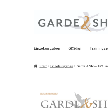
Zur
Zum
Navigation
Inhalt
springen
springen
Einzelausgaben
G&Sdigi
Trainings
Start
Einzelausgaben
Garde & Show #29 Ei