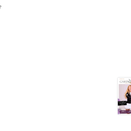
?
t
w