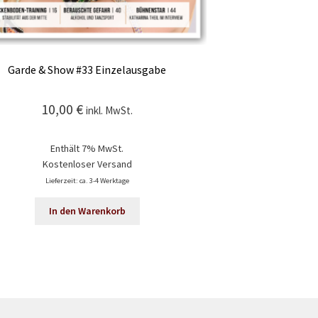
Garde & Show #33 Einzelausgabe
Garde & Show
10,00
€
10,0
inkl. MwSt.
Enthält 7% MwSt.
Enth
Kostenloser Versand
Kosten
Lieferzeit: ca. 3-4 Werktage
Lieferze
In den Warenkorb
In d